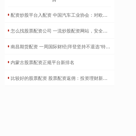
​配资炒股平台入配资 中国汽车工业协会：对欧委会披露的临时反补贴税率强烈不满
​怎么找股票配资公司 一流炒股配资网站，安全可靠，助您投资无忧
​南昌期货配资 一周国际财经|拜登坚持不退选“特朗普交易”再现市场 工党大胜 斯塔默出任英国首相 特斯拉惊现八连涨
​内蒙古股票配资正规平台新排名
​比较好的股票配资 股票配资返佣：投资理财新选择，轻松获利