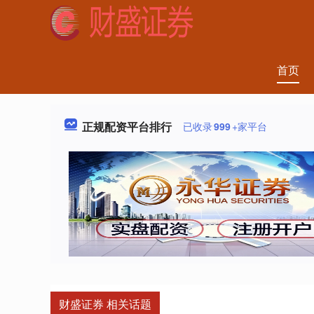
首页
正规配资平台排行
已收录
999
+家平台
财盛证券 相关话题