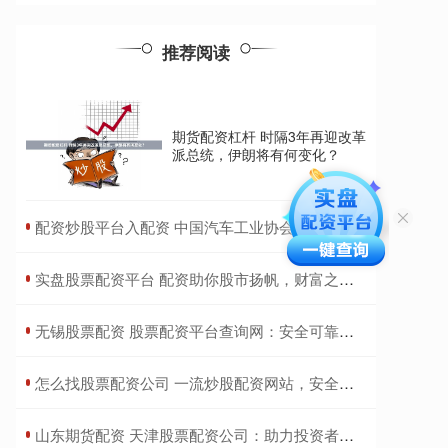
推荐阅读
期货配资杠杆 时隔3年再迎改革
派总统，伊朗将有何变化？
​配资炒股平台入配资 中国汽车工业协会：对欧委会披露的临时反补贴税率强烈不满
​实盘股票配资平台 配资助你股市扬帆，财富之路随你掌控
​无锡股票配资 股票配资平台查询网：安全可靠，助您投资无忧
​怎么找股票配资公司 一流炒股配资网站，安全可靠，助您投资无忧
​山东期货配资 天津股票配资公司：助力投资者把握市场机遇