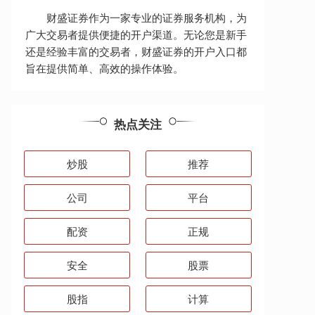
财盛证券作为一家专业的证券服务机构，为
广大交易者提供便捷的开户渠道。无论您是新手
还是经验丰富的交易者，财盛证券的开户入口都
旨在提供简单、高效的操作体验。
热点关注
炒股
推荐
公司
平台
配资
正规
安全
股票
股指
计算