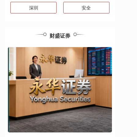
深圳
安全
财盛证券