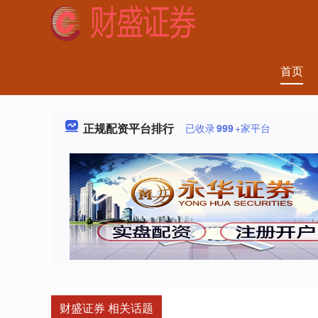
首页
正规配资平台排行
已收录
999
+家平台
财盛证券 相关话题