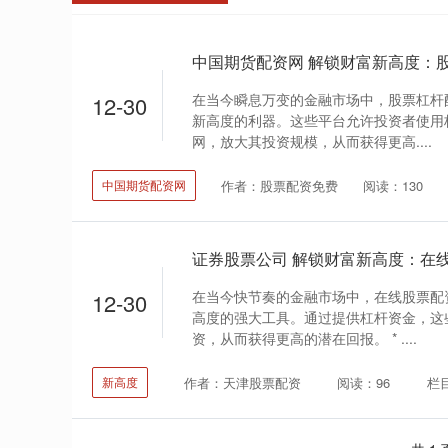
中国期货配资网 解锁财富新高度：
在当今瞬息万变的金融市场中，股票杠杆
12-30
新高度的利器。这些平台允许投资者使用
网，放大其投资规模，从而获得更高....
作者：股票配资免费
阅读：130
中国期货配资网
在当今快节奏的金融市场中，在线股票配
12-30
高度的强大工具。通过提供杠杆资金，这
资，从而获得更高的潜在回报。 * ....
作者：天津股票配资
阅读：96
栏
新高度