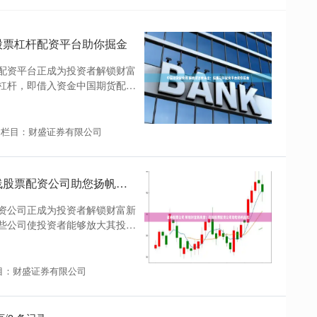
股票杠杆配资平台助你掘金
配资平台正成为投资者解锁财富
杠杆，即借入资金中国期货配资
栏目：财盛证券有限公司
证券股票公司 解锁财富新高度：在线股票配资公司助您扬帆起航
资公司正成为投资者解锁财富新
些公司使投资者能够放大其投
目：财盛证券有限公司