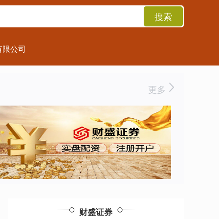
搜索
有限公司
更多
财盛证券