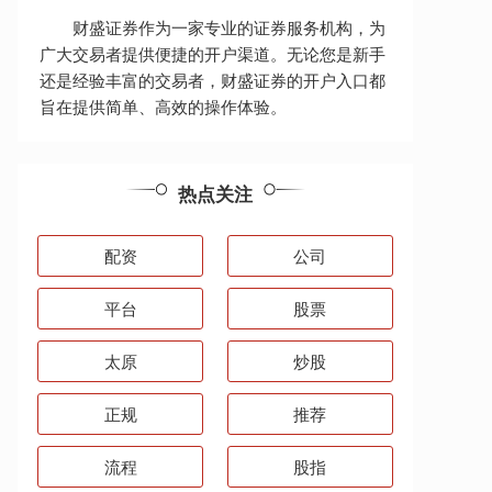
财盛证券作为一家专业的证券服务机构，为
广大交易者提供便捷的开户渠道。无论您是新手
还是经验丰富的交易者，财盛证券的开户入口都
旨在提供简单、高效的操作体验。
热点关注
配资
公司
平台
股票
太原
炒股
正规
推荐
流程
股指